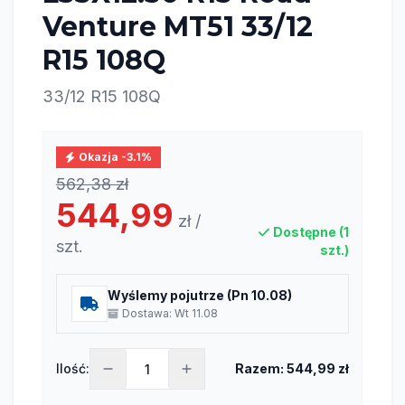
Venture MT51 33/12
R15 108Q
33/12 R15 108Q
Okazja -3.1%
562,38 zł
544,99
zł /
Dostępne (1
szt.
szt.)
Wyślemy pojutrze (Pn 10.08)
Dostawa: Wt 11.08
Ilość:
Razem: 544,99 zł