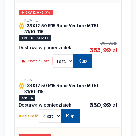
OKAZJA -3.3%
KUMHO
L33X12.50 R15 Road Venture MT51
31/10 R15
109
Q
2023 r.
397,03 zł
Dostawa w poniedziałek
383,99 zł
Kup
Ostatnie 1 szt.
KUMHO
L33X12.50 R15 Road Venture MT51
31/10 R15
109
Q
630,99 zł
Dostawa w poniedziałek
Kup
Mała ilość