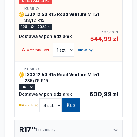
OKAZJA -3.1%
KUMHO
L33X12.50 R15 Road Venture MT51
33/12 R15
108
Q
2024 r.
562,38 zł
Dostawa w poniedziałek
544,99 zł
Ostatnie 1 szt.
Aktualny
KUMHO
L33X12.50 R15 Road Venture MT51
235/75 R15
110
Q
600,99 zł
Dostawa w poniedziałek
Kup
Mała ilość
R17"
1 rozmiary